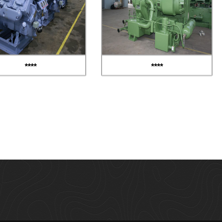
****
****